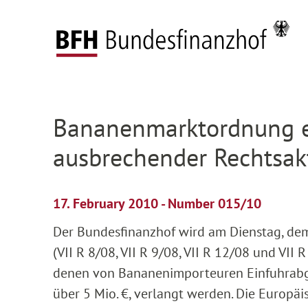
Zum Hauptinhalt springen
Zur Hauptnavigation springen
Zum Footer springen
Federal Fiscal Court
Press
Press releases
D
Zur Hauptnavigation springen
Zum Footer springen
Bananenmarktordnung er
ausbrechender Rechtsak
17. February 2010 - Number 015/10
Der Bundesfinanzhof wird am Dienstag, dem 
(VII R 8/08, VII R 9/08, VII R 12/08 und VI
denen von Bananenimporteuren Einfuhrabga
über 5 Mio. €, verlangt werden. Die Europäi