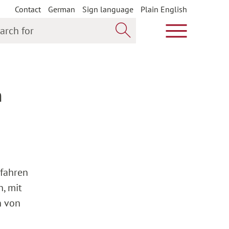
Contact
German
Sign language
Plain English
h for
Show main m
Search now
n
rfahren
, mit
n von