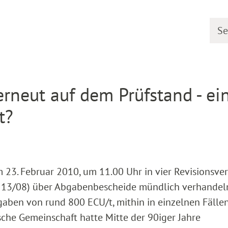
Searc
etail
neut auf dem Prüfstand - ei
t?
23. Februar 2010, um 11.00 Uhr in vier Revisionsve
I R 13/08) über Abgabenbescheide mündlich verhandeln
ben von rund 800 ECU/t, mithin in einzelnen Fälle
sche Gemeinschaft hatte Mitte der 90iger Jahre