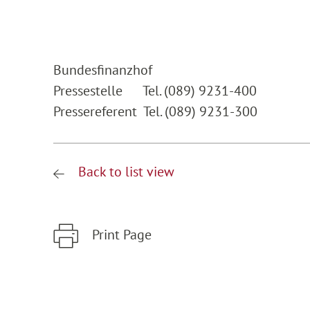
Bundesfinanzhof
Pressestelle Tel. (089) 9231-400
Pressereferent Tel. (089) 9231-300
Back to list view
Print Page
Zum Hauptinhalt springen
Zur Hauptnavigation springen