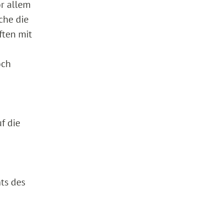
or allem
che die
ften mit
och
f die
ts des