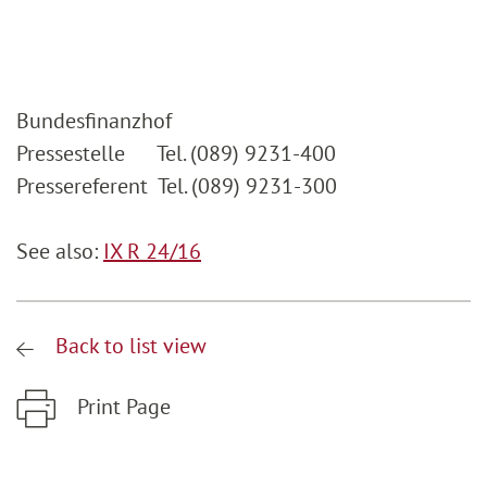
Bundesfinanzhof
Pressestelle Tel. (089) 9231-400
Pressereferent Tel. (089) 9231-300
See also:
IX R 24/16
Back to list view
Print Page
Zum Hauptinhalt springen
Zur Hauptnavigation springen