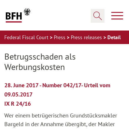
Zum Hauptinhalt springen
Zur Hauptnavigation springen
Zum Footer springen
Show
Show search
Federal Fiscal Court
Press
Press releases
Detail
Zur Hauptnavigation springen
Zum Footer springen
Betrugsschaden als
Werbungskosten
28. June 2017 - Number 042/17- Urteil vom
09.05.2017
IX R 24/16
Wer einem betrügerischen Grundstücksmakler
Bargeld in der Annahme übergibt, der Makler