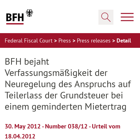
Zum Hauptinhalt springen
Zur Hauptnavigation springen
Zum Footer springen
Show
Show search
Federal Fiscal Court
Press
Press releases
Detail
Zur Hauptnavigation springen
Zum Footer springen
BFH bejaht
Verfassungsmäßigkeit der
Neuregelung des Anspruchs auf
Teilerlass der Grundsteuer bei
einem geminderten Mietertrag
30. May 2012 - Number 038/12 - Urteil vom
18.04.2012