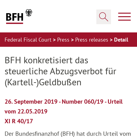
Zum Hauptinhalt springen
Zur Hauptnavigation springen
Zum Footer springen
Show
Show search
Federal Fiscal Court
Press
Press releases
Detail
Zur Hauptnavigation springen
Zum Footer springen
BFH konkretisiert das
steuerliche Abzugsverbot für
(Kartell-)Geldbußen
26. September 2019 - Number 060/19 - Urteil
vom 22.05.2019
XI R 40/17
Der Bundesfinanzhof (BFH) hat durch Urteil vom