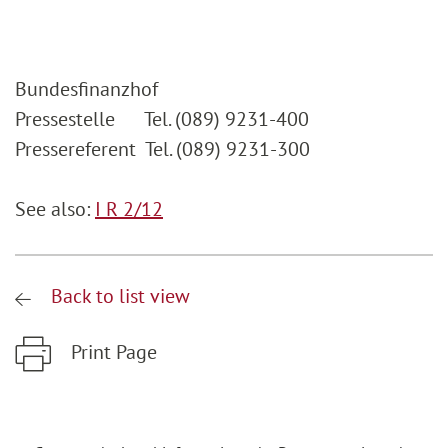
Bundesfinanzhof
Pressestelle Tel. (089) 9231-400
Pressereferent Tel. (089) 9231-300
See also:
I R 2/12
Back to list view
Print Page
Zum Hauptinhalt springen
Zur Hauptnavigation springen