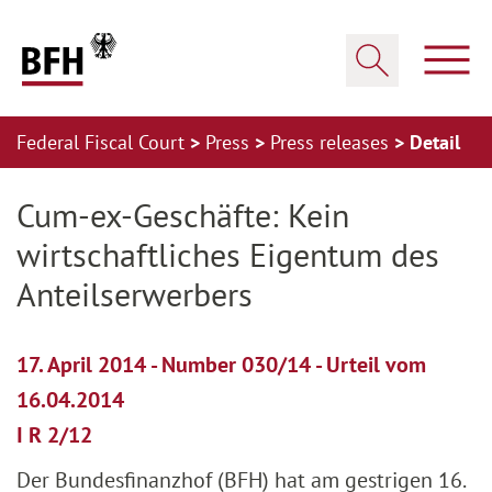
Zum Hauptinhalt springen
Zur Hauptnavigation springen
Zum Footer springen
Show
Show search
Federal Fiscal Court
Press
Press releases
Detail
Zur Hauptnavigation springen
Zum Footer springen
Cum-ex-Geschäfte: Kein
wirtschaftliches Eigentum des
Anteilserwerbers
17. April 2014 - Number 030/14 - Urteil vom
16.04.2014
I R 2/12
Der Bundesfinanzhof (BFH) hat am gestrigen 16.