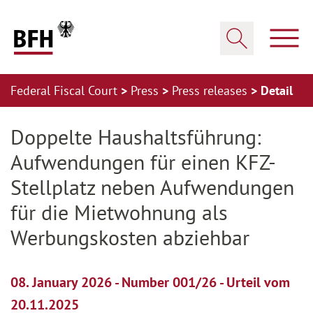
Zum Hauptinhalt springen
Zur Hauptnavigation springen
Zum Footer springen
Show
Show search
Federal Fiscal Court
Press
Press releases
Detail
Zur Hauptnavigation springen
Zum Footer springen
Doppelte Haushaltsführung:
Aufwendungen für einen KFZ-
Stellplatz neben Aufwendungen
für die Mietwohnung als
Werbungskosten abziehbar
08. January 2026 - Number 001/26 - Urteil vom
20.11.2025