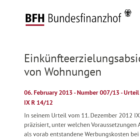
Zum Hauptinhalt springen
Zur Hauptnavigation springen
Zum Footer springen
Federal Fiscal Court
Press
Press releases
D
Zur Hauptnavigation springen
Zum Footer springen
Einkünfteerzielungsabsi
von Wohnungen
06. February 2013 - Number 007/13 - Urtei
IX R 14/12
In seinem Urteil vom 11. Dezember 2012 IX
präzisiert, unter welchen Voraussetzunge
als vorab entstandene Werbungskosten bei