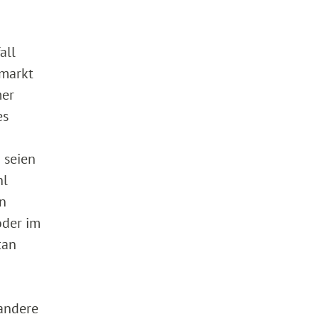
all
smarkt
mer
es
 seien
hl
n
oder im
tan
andere