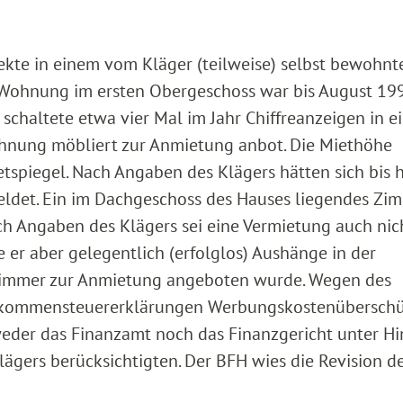
kte in einem vom Kläger (teilweise) selbst bewohnt
Wohnung im ersten Obergeschoss war bis August 19
r schaltete etwa vier Mal im Jahr Chiffreanzeigen in e
ohnung möbliert zur Anmietung anbot. Die Miethöhe
etspiegel. Nach Angaben des Klägers hätten sich bis 
eldet. Ein im Dachgeschoss des Hauses liegendes Zi
ch Angaben des Klägers sei eine Vermietung auch nic
e er aber gelegentlich (erfolglos) Aushänge in der
Zimmer zur Anmietung angeboten wurde. Wegen des
Einkommensteuererklärungen Werbungskostenüberschü
eder das Finanzamt noch das Finanzgericht unter Hi
lägers berücksichtigten. Der BFH wies die Revision d