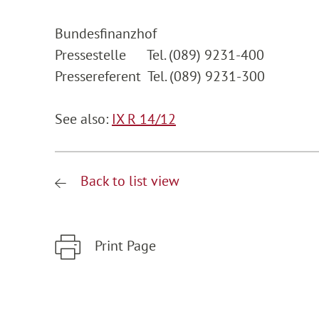
Bundesfinanzhof
Pressestelle Tel. (089) 9231-400
Pressereferent Tel. (089) 9231-300
See also:
IX R 14/12
Back to list view
Print Page
Zum Hauptinhalt springen
Zur Hauptnavigation springen