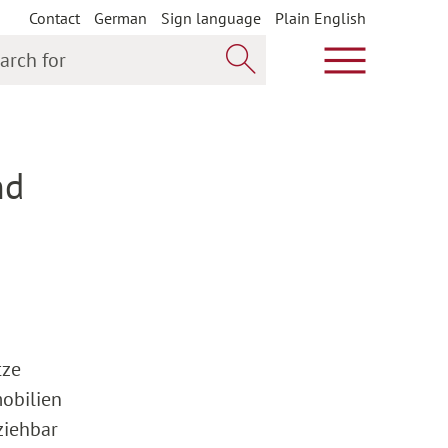
Contact
German
Sign language
Plain English
h for
Show main m
Search now
nd
tze
obilien
ziehbar