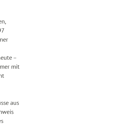
en,
97
iner
heute –
mmer mit
ht
sse aus
nweis
es