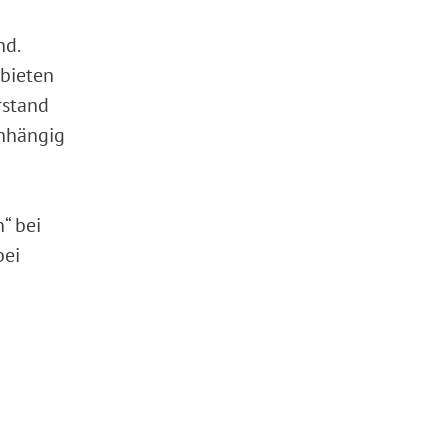
nd.
ebieten
rstand
anhängig
“ bei
bei