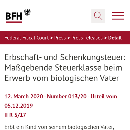
Zum Hauptinhalt springen
Zur Hauptnavigation springen
Zum Footer springen
Show
Show search
Federal Fiscal Court
Press
Press releases
Detail
Zur Hauptnavigation springen
Zum Footer springen
Erbschaft- und Schenkungsteuer:
Maßgebende Steuerklasse beim
Erwerb vom biologischen Vater
12. March 2020 - Number 013/20 - Urteil vom
05.12.2019
II R 5/17
Erbt ein Kind von seinem biologischen Vater,