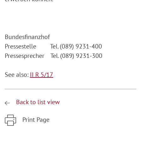
Bundesfinanzhof
Pressestelle Tel. (089) 9231-400
Pressesprecher Tel. (089) 9231-300
See also:
II R 5/17
Back to list view
Print Page
Zum Hauptinhalt springen
Zur Hauptnavigation springen