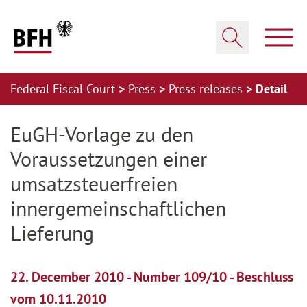
Zum Hauptinhalt springen
Zur Hauptnavigation springen
Zum Footer springen
Show
Show search
Federal Fiscal Court
Press
Press releases
Detail
Zur Hauptnavigation springen
Zum Footer springen
EuGH-Vorlage zu den
Voraussetzungen einer
umsatzsteuerfreien
innergemeinschaftlichen
Lieferung
22. December 2010 - Number 109/10 - Beschluss
vom 10.11.2010