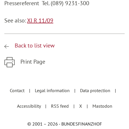
Pressereferent Tel. (089) 9231-300
See also:
XI R 11/09
Back to list view
Print Page
Zum Hauptinhalt springen
Zur Hauptnavigation springen
Contact
Legal information
Data protection
Accessibility
RSS feed
X
Mastodon
© 2001 – 2026 - BUNDESFINANZHOF