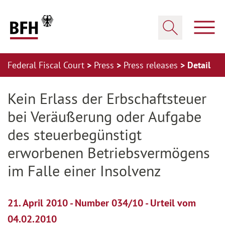
Zum Hauptinhalt springen
Zur Hauptnavigation springen
Zum Footer springen
Show
Show search
Federal Fiscal Court
Press
Press releases
Detail
Zur Hauptnavigation springen
Zum Footer springen
Kein Erlass der Erbschaftsteuer
bei Veräußerung oder Aufgabe
des steuerbegünstigt
erworbenen Betriebsvermögens
im Falle einer Insolvenz
21. April 2010 - Number 034/10 - Urteil vom
04.02.2010