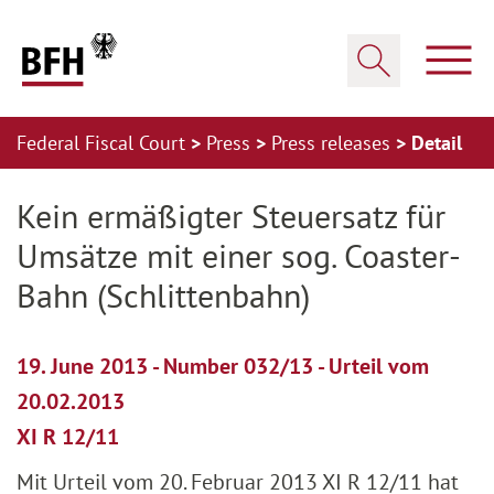
Zum Hauptinhalt springen
Zur Hauptnavigation springen
Zum Footer springen
Show
Show search
Federal Fiscal Court
Press
Press releases
Detail
Zur Hauptnavigation springen
Zum Footer springen
Kein ermäßigter Steuersatz für
Umsätze mit einer sog. Coaster-
Bahn (Schlittenbahn)
19. June 2013 - Number 032/13 - Urteil vom
20.02.2013
XI R 12/11
Mit Urteil vom 20. Februar 2013 XI R 12/11 hat