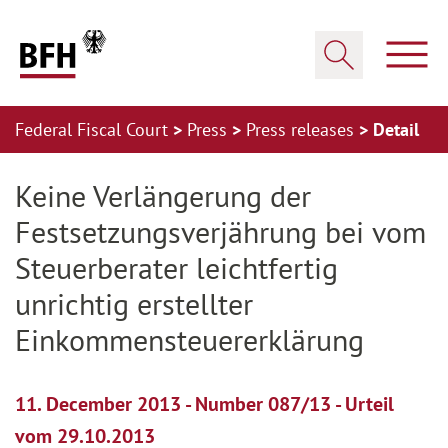
Zum Hauptinhalt springen
Zur Hauptnavigation springen
Zum Footer springen
Show
Show search
Federal Fiscal Court
Press
Press releases
Detail
Zur Hauptnavigation springen
Zum Footer springen
Keine Verlängerung der
Festsetzungsverjährung bei vom
Steuerberater leichtfertig
unrichtig erstellter
Einkommensteuererklärung
11. December 2013 - Number 087/13 - Urteil
vom 29.10.2013