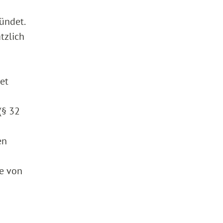
ündet.
tzlich
et
(§ 32
en
ze von