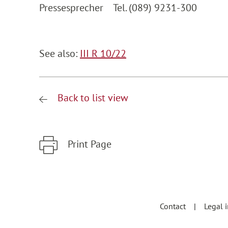
Pressesprecher Tel. (089) 9231-300
See also:
III R 10/22
Back to list view
Print Page
Zum Hauptinhalt springen
Zur Hauptnavigation springen
Contact
Legal 