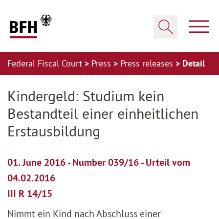
Zum Hauptinhalt springen
Zur Hauptnavigation springen
Zum Footer springen
Show
Show search
Federal Fiscal Court
Press
Press releases
Detail
Zur Hauptnavigation springen
Zum Footer springen
Kindergeld: Studium kein
Bestandteil einer einheitlichen
Erstausbildung
01. June 2016 - Number 039/16 - Urteil vom
04.02.2016
III R 14/15
Nimmt ein Kind nach Abschluss einer