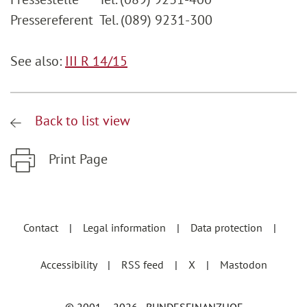
Pressereferent Tel. (089) 9231-300
See also:
III R 14/15
Back to list view
Print Page
Zum Hauptinhalt springen
Zur Hauptnavigation springen
Contact
Legal information
Data protection
Accessibility
RSS feed
X
Mastodon