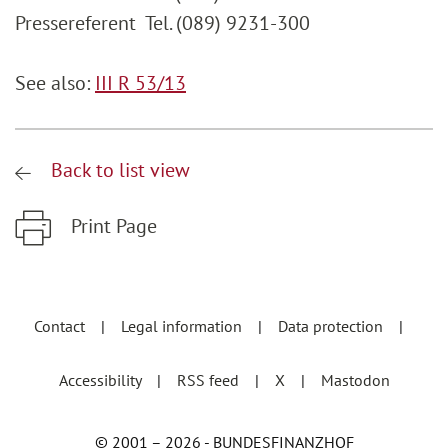
Pressereferent Tel. (089) 9231-300
See also:
III R 53/13
Back to list view
Print Page
Zum Hauptinhalt springen
Zur Hauptnavigation springen
Contact
Legal information
Data protection
Accessibility
RSS feed
X
Mastodon
© 2001 – 2026 - BUNDESFINANZHOF