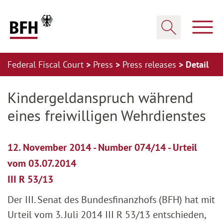
Zum Hauptinhalt springen
Zur Hauptnavigation springen
Zum Footer springen
Show
Show search
Federal Fiscal Court
Press
Press releases
Detail
Zur Hauptnavigation springen
Zum Footer springen
Kindergeldanspruch während
eines freiwilligen Wehrdienstes
12. November 2014 - Number 074/14 - Urteil
vom 03.07.2014
III R 53/13
Der III. Senat des Bundesfinanzhofs (BFH) hat mit
Urteil vom 3. Juli 2014 III R 53/13 entschieden,