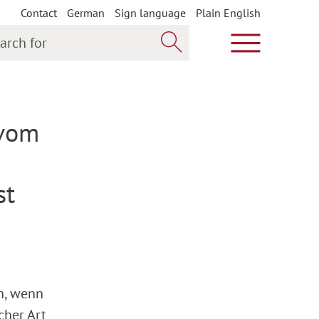
Contact
German
Sign language
Plain English
h for
Show main m
Search now
 vom
st
n, wenn
cher Art