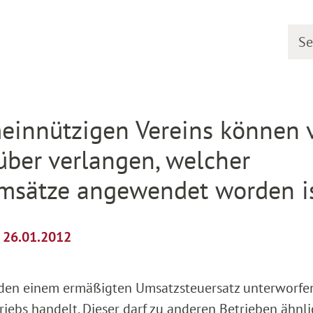
Searc
etail
einnützigen Vereins können
über verlangen, welcher
Umsätze angewendet worden i
m 26.01.2012
den einem ermäßigten Umsatzsteuersatz unterworfe
riebs handelt. Dieser darf zu anderen Betrieben ähnli