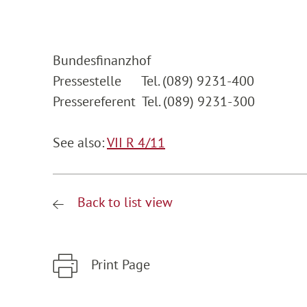
Bundesfinanzhof
Pressestelle Tel. (089) 9231-400
Pressereferent Tel. (089) 9231-300
See also:
VII R 4/11
Back to list view
Print Page
Zum Hauptinhalt springen
Zur Hauptnavigation springen