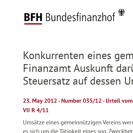
Zum Hauptinhalt springen
Zur Hauptnavigation springen
Zum Footer springen
Federal Fiscal Court
Press
Press releases
D
Zur Hauptnavigation springen
Zum Footer springen
Konkurrenten eines gem
Finanzamt Auskunft dar
Steuersatz auf dessen 
23. May 2012 - Number 035/12 - Urteil vo
VII R 4/11
Umsätze eines gemeinnützigen Vereins wer
es sich um die Tätigkeit eines sog. Zweckbet