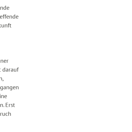
unde
effende
kunft
iner
t darauf
n,
ergangen
ine
. Erst
pruch