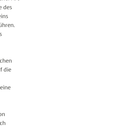
e des
eins
ühren.
s
lchen
f die
eine
on
ach