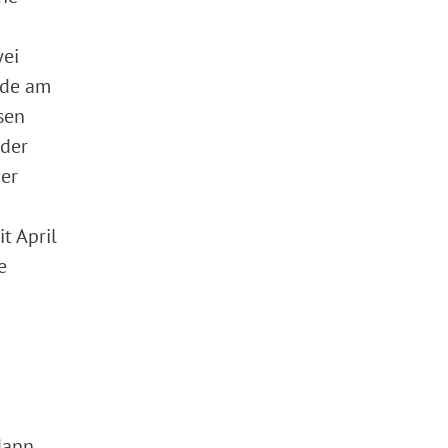
wei
rde am
sen
 der
der
t April
e
dann