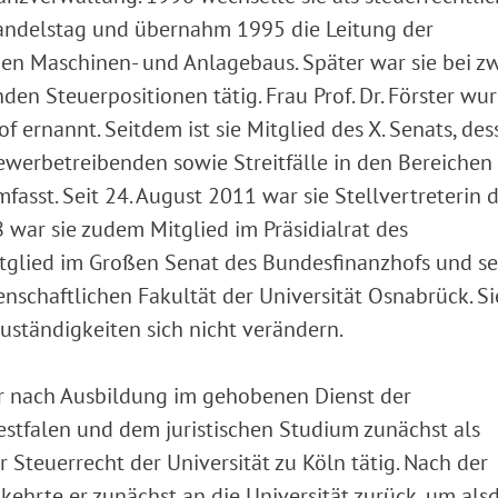
Handelstag und übernahm 1995 die Leitung der
en Maschinen- und Anlagebaus. Später war sie bei z
en Steuerpositionen tätig. Frau Prof. Dr. Förster wu
f ernannt. Seitdem ist sie Mitglied des X. Senats, des
werbetreibenden sowie Streitfälle in den Bereichen
asst. Seit 24. August 2011 war sie Stellvertreterin 
 war sie zudem Mitglied im Präsidialrat des
Mitglied im Großen Senat des Bundesfinanzhofs und sei
nschaftlichen Fakultät der Universität Osnabrück. Si
uständigkeiten sich nicht verändern.
war nach Ausbildung im gehobenen Dienst der
tfalen und dem juristischen Studium zunächst als
ür Steuerrecht der Universität zu Köln tätig. Nach der
hrte er zunächst an die Universität zurück, um als