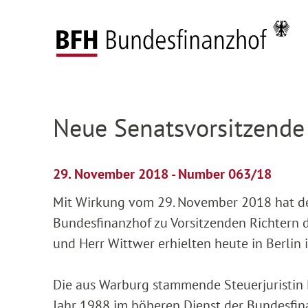
Zum Hauptinhalt springen
Zur Hauptnavigation springen
Zum Footer springen
Federal Fiscal Court
Press
Press releases
D
Zur Hauptnavigation springen
Zum Footer springen
Neue Senatsvorsitzende
29. November 2018 - Number 063/18
Mit Wirkung vom 29. November 2018 hat de
Bundesfinanzhof zu Vorsitzenden Richtern des
und Herr Wittwer erhielten heute in Berli
Die aus Warburg stammende Steuerjuristin Pr
Jahr 1988 im höheren Dienst der Bundesfina