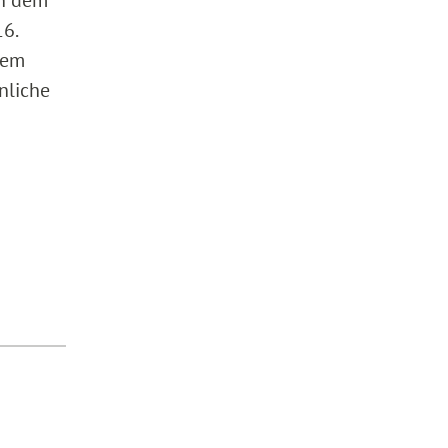
6.
dem
nliche