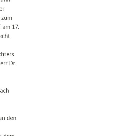
er
t zum
 am 17.
echt
chters
err Dr.
nach
 an den
in dem