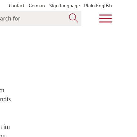
Contact
German
Sign language
Plain English
h for
Show main m
Search now
am
andis
n im
che