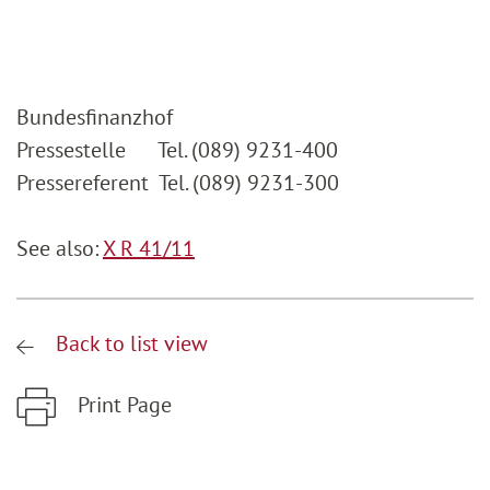
Bundesfinanzhof
Pressestelle Tel. (089) 9231-400
Pressereferent Tel. (089) 9231-300
See also:
X R 41/11
Back to list view
Print Page
Zum Hauptinhalt springen
Zur Hauptnavigation springen