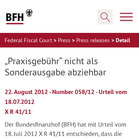
Zum Hauptinhalt springen
Zur Hauptnavigation springen
Zum Footer springen
Show
Show search
Federal Fiscal Court
Press
Press releases
Detail
Zur Hauptnavigation springen
Zum Footer springen
„Praxisgebühr“ nicht als
Sonderausgabe abziehbar
22. August 2012 - Number 058/12 - Urteil vom
18.07.2012
X R 41/11
Der Bundesfinanzhof (BFH) hat mit Urteil vom
18. Juli 2012 X R 41/11 entschieden, dass die