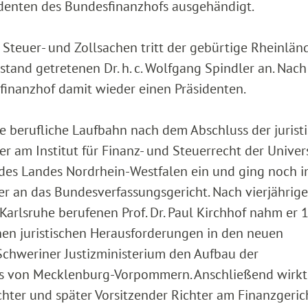
denten des Bundesfinanzhofs ausgehändigt.
n Steuer- und Zollsachen tritt der gebürtige Rheinlän
and getretenen Dr. h. c. Wolfgang Spindler an. Nach
inanzhof damit wieder einen Präsidenten.
ine berufliche Laufbahn nach dem Abschluss der jurist
er am Institut für Finanz- und Steuerrecht der Univer
st des Landes Nordrhein-Westfalen ein und ging noch 
ter an das Bundesverfassungsgericht. Nach vierjährige
Karlsruhe berufenen Prof. Dr. Paul Kirchhof nahm er 
en juristischen Herausforderungen in den neuen
Schweriner Justizministerium den Aufbau der
ts von Mecklenburg-Vorpommern. Anschließend wirkte
 Richter und später Vorsitzender Richter am Finanzgeric