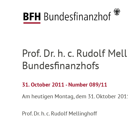
Zum Hauptinhalt springen
Zur Hauptnavigation springen
Zum Footer springen
Federal Fiscal Court
Press
Press releases
D
Zur Hauptnavigation springen
Zum Footer springen
Prof. Dr. h. c. Rudolf Me
Bundesfinanzhofs
31. October 2011 - Number 089/11
Am heutigen Montag, dem 31. Oktober 2011
Prof. Dr. h. c. Rudolf Mellinghoff