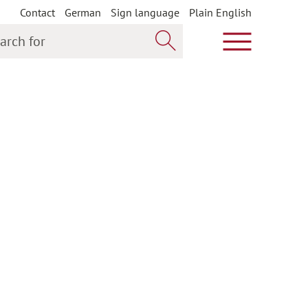
Contact
German
Sign language
Plain English
h for
Show main m
Search now