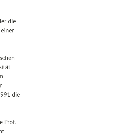
der die
 einer
ischen
sität
im
r
1991 die
 Prof.
ht