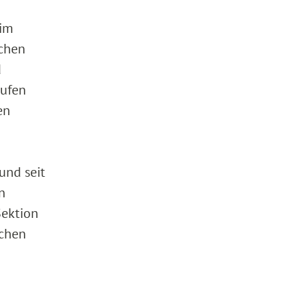
 im
achen
d
rufen
en
 und seit
n
Sektion
schen