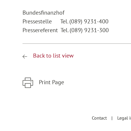
Bundesfinanzhof
Pressestelle Tel. (089) 9231-400
Pressereferent Tel. (089) 9231-300
Back to list view
Print Page
Zum Hauptinhalt springen
Zur Hauptnavigation springen
Contact
Legal 