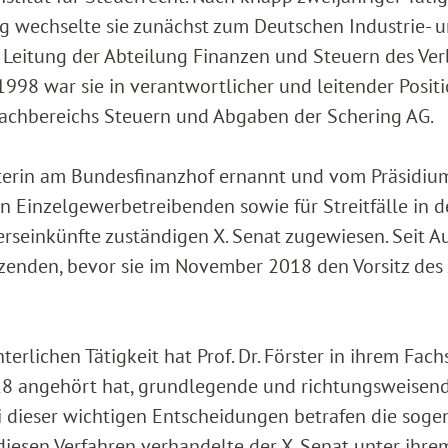
 wechselte sie zunächst zum Deutschen Industrie- 
Leitung der Abteilung Finanzen und Steuern des Ve
98 war sie in verantwortlicher und leitender Positi
es Fachbereichs Steuern und Abgaben der Schering AG.
ichterin am Bundesfinanzhof ernannt und vom Präsidiu
n Einzelgewerbetreibenden sowie für Streitfälle in 
rseinkünfte zuständigen X. Senat zugewiesen. Seit A
tzenden, bevor sie im November 2018 den Vorsitz des 
terlichen Tätigkeit hat Prof. Dr. Förster in ihrem Fac
18 angehört hat, grundlegende und richtungsweisen
 dieser wichtigen Entscheidungen betrafen die soge
iesen Verfahren verhandelte der X. Senat unter ihrem