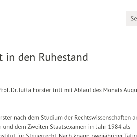
Searc
etail
ritt in den Ruhestand
of. Dr. Jutta Förster tritt mit Ablauf des Monats Aug
Förster nach dem Studium der Rechtswissenschaften a
er und dem Zweiten Staatsexamen im Jahr 1984 als
nstitut für Steuerrecht. Nach knapp zweijähriger Tätig