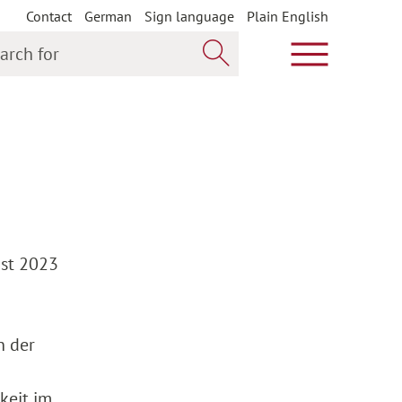
Contact
German
Sign language
Plain English
h for
Show main m
Search now
ust 2023
n der
keit im