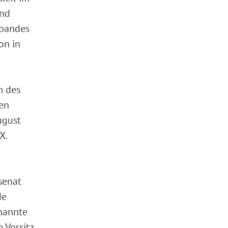
und
rbandes
on in
m des
den
ugust
X.
hsenat
de
nannte
 Vorsitz