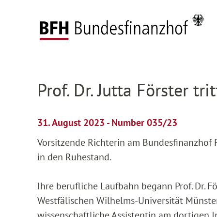
Zum Hauptinhalt springen
Zur Hauptnavigation springen
Zum Footer springen
Federal Fiscal Court
Press
Press releases
D
Zur Hauptnavigation springen
Zum Footer springen
Prof. Dr. Jutta Förster t
31. August 2023 - Number 035/23
Vorsitzende Richterin am Bundesfinanzhof Pr
in den Ruhestand.
Ihre berufliche Laufbahn begann Prof. Dr. 
Westfälischen Wilhelms-Universität Münst
wissenschaftliche Assistentin am dortigen I