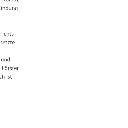
rkündung
richts
 setzte
n und
 Förster
h ist