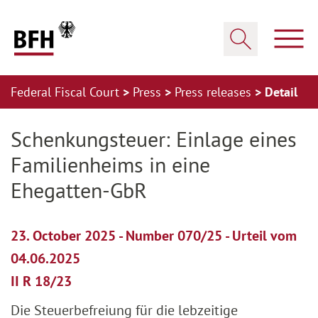
Zum Hauptinhalt springen
Zur Hauptnavigation springen
Zum Footer springen
Show
Show search
Federal Fiscal Court
Press
Press releases
Detail
Zur Hauptnavigation springen
Zum Footer springen
Schenkungsteuer: Einlage eines
Familienheims in eine
Ehegatten-GbR
23. October 2025 - Number 070/25 - Urteil vom
04.06.2025
II R 18/23
Die Steuerbefreiung für die lebzeitige