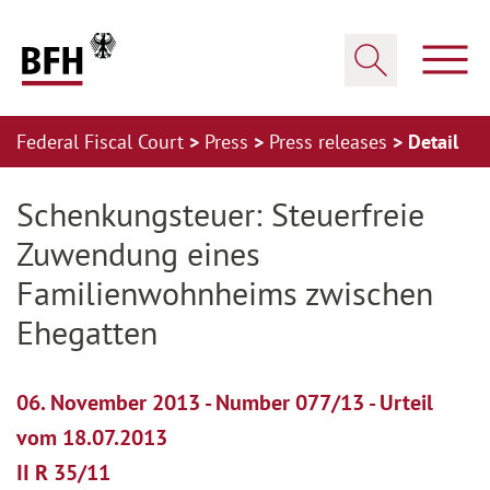
Zum Hauptinhalt springen
Zur Hauptnavigation springen
Zum Footer springen
Show
Show search
Federal Fiscal Court
Press
Press releases
Detail
Zur Hauptnavigation springen
Zum Footer springen
Schenkungsteuer: Steuerfreie
Zuwendung eines
Familienwohnheims zwischen
Ehegatten
06. November 2013 - Number 077/13 - Urteil
vom 18.07.2013
II R 35/11