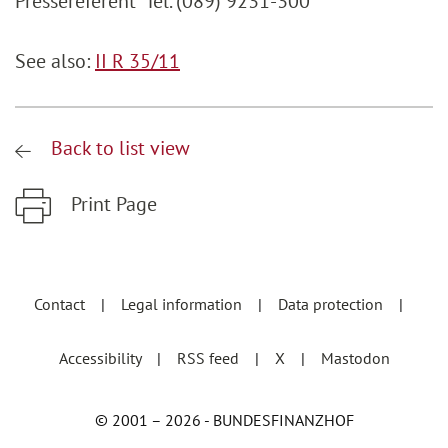
Pressereferent Tel. (089) 9231-300
See also:
II R 35/11
Back to list view
Print Page
Zum Hauptinhalt springen
Zur Hauptnavigation springen
Contact
Legal information
Data protection
Accessibility
RSS feed
X
Mastodon
© 2001 – 2026 - BUNDESFINANZHOF