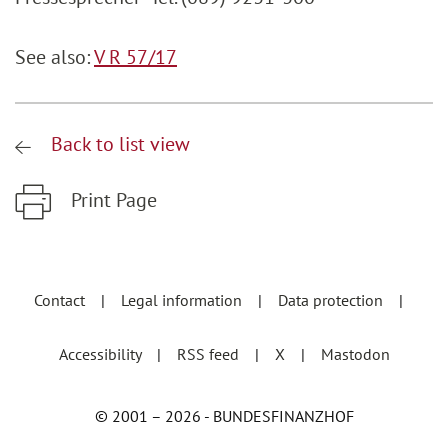
See also:
V R 57/17
Back to list view
Print Page
Zum Hauptinhalt springen
Zur Hauptnavigation springen
Contact
Legal information
Data protection
Accessibility
RSS feed
X
Mastodon
© 2001 – 2026 - BUNDESFINANZHOF