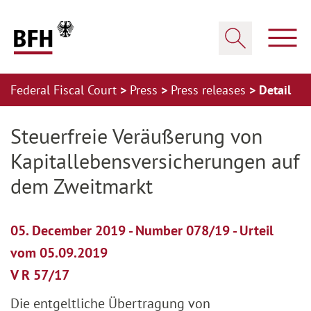
Zum Hauptinhalt springen
Zur Hauptnavigation springen
Zum Footer springen
Show
Show search
Federal Fiscal Court
Press
Press releases
Detail
Zur Hauptnavigation springen
Zum Footer springen
Steuerfreie Veräußerung von
Kapitallebensversicherungen auf
dem Zweitmarkt
05. December 2019 - Number 078/19 - Urteil
vom 05.09.2019
V R 57/17
Die entgeltliche Übertragung von