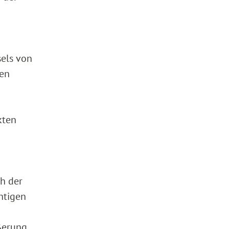
els von
hen
kten
h der
htigen
ßerung