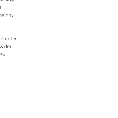
r
ewinns
ch unter
ss der
 zu