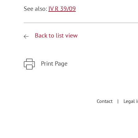
See also:
IV R 39/09
Back to list view
Print Page
Zum Hauptinhalt springen
Zur Hauptnavigation springen
Contact
Legal 