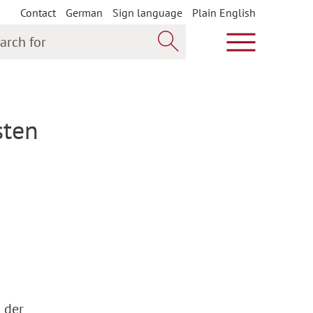
Contact
German
Sign language
Plain English
h for
Show main m
Search now
sten
 der