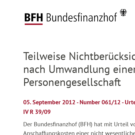
Zum Hauptinhalt springen
Zur Hauptnavigation springen
Zum Footer springen
Federal Fiscal Court
Press
Press releases
D
Zur Hauptnavigation springen
Zum Footer springen
Teilweise Nichtberücks
nach Umwandlung einer 
Personengesellschaft
05. September 2012 - Number 061/12 - Urt
IV R 39/09
Der Bundesfinanzhof (BFH) hat mit Urteil vo
Anschaffungskosten einer nicht wesentlich