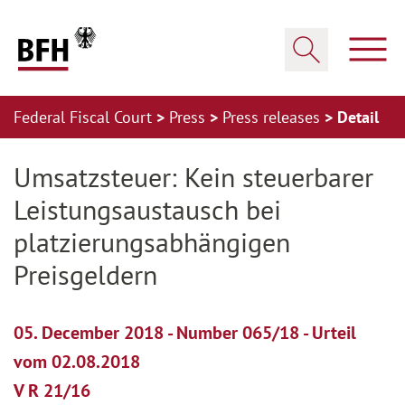
Zum Hauptinhalt springen
Zur Hauptnavigation springen
Zum Footer springen
Show
Show search
Federal Fiscal Court
Press
Press releases
Detail
Zur Hauptnavigation springen
Zum Footer springen
Umsatzsteuer: Kein steuerbarer
Leistungsaustausch bei
platzierungsabhängigen
Preisgeldern
05. December 2018 - Number 065/18 - Urteil
vom 02.08.2018
V R 21/16