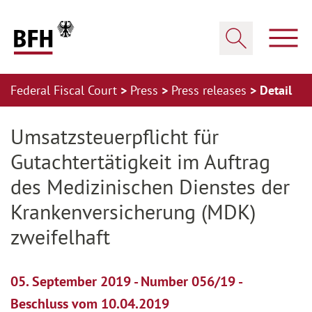
Zum Hauptinhalt springen
Zur Hauptnavigation springen
Zum Footer springen
Show
Show search
Federal Fiscal Court
Press
Press releases
Detail
Zur Hauptnavigation springen
Zum Footer springen
Umsatzsteuerpflicht für
Gutachtertätigkeit im Auftrag
des Medizinischen Dienstes der
Krankenversicherung (MDK)
zweifelhaft
05. September 2019 - Number 056/19 -
Beschluss vom 10.04.2019