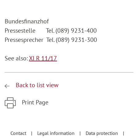
Bundesfinanzhof
Pressestelle Tel. (089) 9231-400
Pressesprecher Tel. (089) 9231-300
See also:
XI R 11/17
Back to list view
Print Page
Zum Hauptinhalt springen
Zur Hauptnavigation springen
Contact
Legal information
Data protection