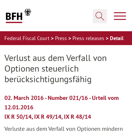
Zum Hauptinhalt springen
Zur Hauptnavigation springen
Zum Footer springen
Show
Show search
Federal Fiscal Court
Press
Press releases
Detail
Zur Hauptnavigation springen
Zum Footer springen
Verlust aus dem Verfall von
Optionen steuerlich
berücksichtigungsfähig
02. March 2016 - Number 021/16 - Urteil vom
12.01.2016
IX R 50/14, IX R 49/14, IX R 48/14
Verluste aus dem Verfall von Optionen mindern