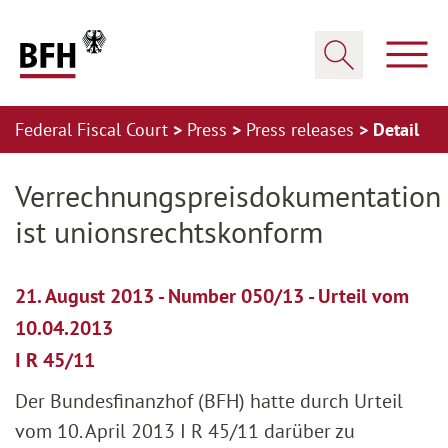
Zum Hauptinhalt springen
Zur Hauptnavigation springen
Zum Footer springen
Show
Show search
Federal Fiscal Court
Press
Press releases
Detail
Zur Hauptnavigation springen
Zum Footer springen
Verrechnungspreisdokumentation
ist unionsrechtskonform
21. August 2013 - Number 050/13 - Urteil vom
10.04.2013
I R 45/11
Der Bundesfinanzhof (BFH) hatte durch Urteil
vom 10. April 2013 I R 45/11 darüber zu