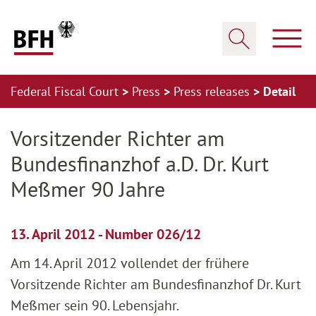
Zum Hauptinhalt springen
Zur Hauptnavigation springen
Zum Footer springen
Show
Show search
Federal Fiscal Court
Press
Press releases
Detail
Zur Hauptnavigation springen
Zum Footer springen
Vorsitzender Richter am
Bundesfinanzhof a.D. Dr. Kurt
Meßmer 90 Jahre
13. April 2012 - Number 026/12
Am 14. April 2012 vollendet der frühere
Vorsitzende Richter am Bundesfinanzhof Dr. Kurt
Meßmer sein 90. Lebensjahr.