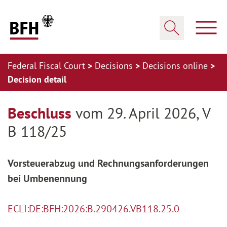
Zum Hauptinhalt springen
Zur Hauptnavigation springen
Zum Footer springen
Show
Show search
Federal Fiscal Court
Decisions
Decisions online
Decision detail
Zur Hauptnavigation springen
Zum Footer springen
Beschluss
vom 29. April 2026, V
B 118/25
Vorsteuerabzug und Rechnungsanforderungen
bei Umbenennung
ECLI:DE:BFH:2026:B.290426.VB118.25.0