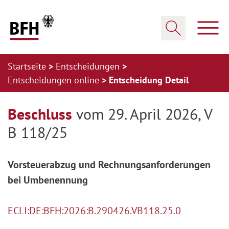
Zum Hauptinhalt springen
Zur Hauptnavigation springen
Zum Footer springen
Haup
Suche öffnen
Startseite
Entscheidungen
Entscheidungen online
Entscheidung Detail
Zur Hauptnavigation springen
Zum Footer springen
Beschluss
vom 29. April 2026, V
B 118/25
Vorsteuerabzug und Rechnungsanforderungen
bei Umbenennung
ECLI:DE:BFH:2026:B.290426.VB118.25.0