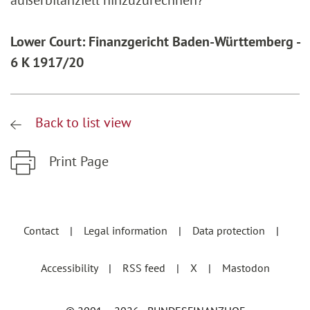
außerbilanziell hinzuzurechnen?
Lower Court: Finanzgericht Baden-Württemberg -
6 K 1917/20
Back to list view
Print Page
Zum Hauptinhalt springen
Zur Hauptnavigation springen
Contact
Legal information
Data protection
Accessibility
RSS feed
X
Mastodon