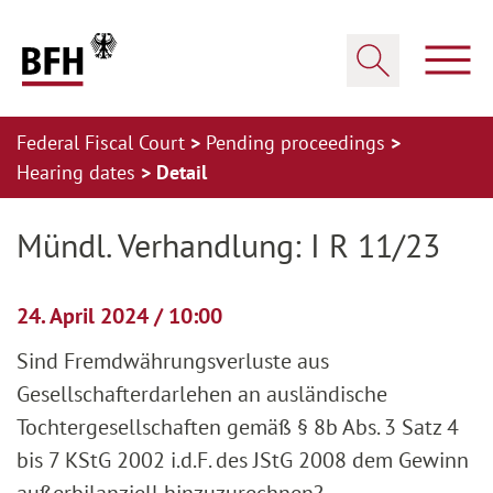
Zum Hauptinhalt springen
Zur Hauptnavigation springen
Zum Footer springen
Show
Show search
Federal Fiscal Court
Pending proceedings
Hearing dates
Detail
Zur Hauptnavigation springen
Zum Footer springen
Mündl. Verhandlung: I R 11/23
24. April 2024 / 10:00
Sind Fremdwährungsverluste aus
Gesellschafterdarlehen an ausländische
Tochtergesellschaften gemäß § 8b Abs. 3 Satz 4
bis 7 KStG 2002 i.d.F. des JStG 2008 dem Gewinn