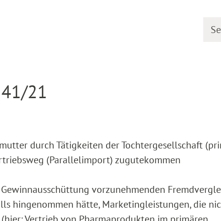
Searc
earing dates
Detail
 41/21
tter durch Tätigkeiten der Tochtergesellschaft (pr
ertriebsweg (Parallelimport) zugutekommen
en Gewinnausschüttung vorzunehmenden Fremdvergle
alls hingenommen hätte, Marketingleistungen, die nic
ier: Vertrieb von Pharmaprodukten im primären