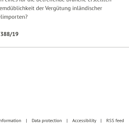
remdüblichkeit der Vergütung inländischer
lelimporten?
 1388/19
information
Data protection
Accessibility
RSS feed