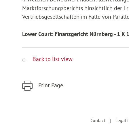
Marktforschungsberichts hinsichtlich der F
Vertriebsgesellschaften im Falle von Paral
Lower Court: Finanzgericht Nürnberg - 1 K
Back to list view
Print Page
Zum Hauptinhalt springen
Zur Hauptnavigation springen
Contact
Legal 