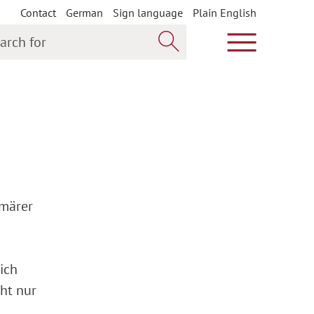
Contact
German
Sign language
Plain English
h for
Show main m
Search now
imärer
ich
ht nur