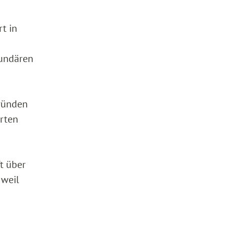
t in
kundären
Gründen
hrten
t über
 weil