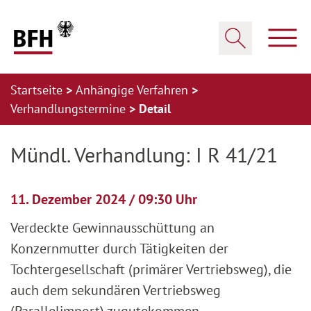
Zum Hauptinhalt springen
Zur Hauptnavigation springen
Zum Footer springen
Haup
Suche öffnen
Startseite
Anhängige Verfahren
Verhandlungstermine
Detail
Zur Hauptnavigation springen
Zum Footer springen
Mündl. Verhandlung: I R 41/21
11. Dezember 2024 / 09:30 Uhr
Verdeckte Gewinnausschüttung an
Konzernmutter durch Tätigkeiten der
Tochtergesellschaft (primärer Vertriebsweg), die
auch dem sekundären Vertriebsweg