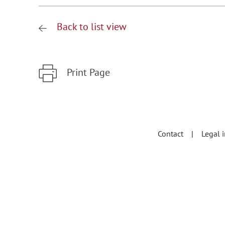
Back to list view
Print Page
Zum Hauptinhalt springen
Zur Hauptnavigation springen
Contact
Legal 