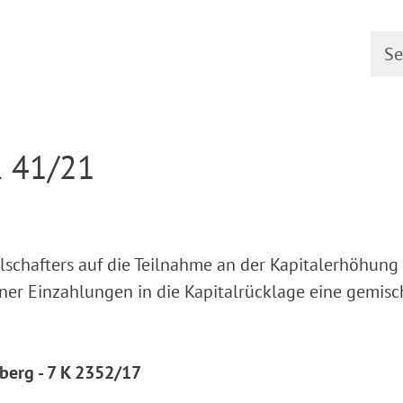
Searc
earing dates
Detail
R 41/21
llschafters auf die Teilnahme an der Kapitalerhöhung
er Einzahlungen in die Kapitalrücklage eine gemisc
berg - 7 K 2352/17