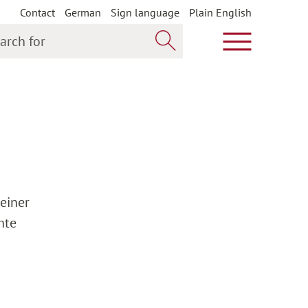
Contact
German
Sign language
Plain English
h for
Show main m
Search now
 einer
hte