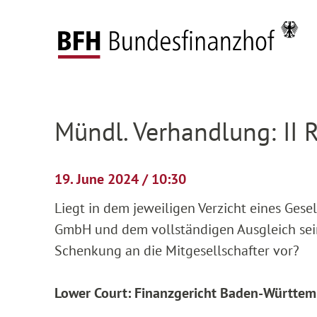
Zum Hauptinhalt springen
Zur Hauptnavigation springen
Zum Footer springen
Federal Fiscal Court
Pending proceedings
H
Zur Hauptnavigation springen
Zum Footer springen
Mündl. Verhandlung: II 
19. June 2024 / 10:30
Liegt in dem jeweiligen Verzicht eines Gese
GmbH und dem vollständigen Ausgleich sein
Schenkung an die Mitgesellschafter vor?
Lower Court: Finanzgericht Baden-Württem