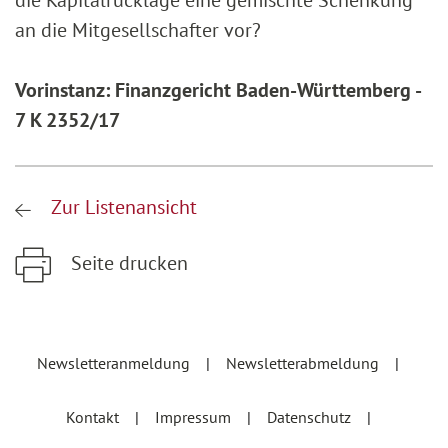
die Kapitalrücklage eine gemischte Schenkung
an die Mitgesellschafter vor?
Vorinstanz: Finanzgericht Baden-Württemberg -
7 K 2352/17
Zur Listenansicht
Seite drucken
Zum Hauptinhalt springen
Zur Hauptnavigation springen
Newsletteranmeldung
Newsletterabmeldung
Kontakt
Impressum
Datenschutz