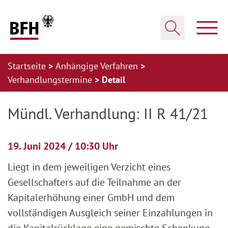
Zum Hauptinhalt springen
Zur Hauptnavigation springen
Zum Footer springen
Haup
Suche öffnen
Startseite
Anhängige Verfahren
Verhandlungstermine
Detail
Zur Hauptnavigation springen
Zum Footer springen
Mündl. Verhandlung: II R 41/21
19. Juni 2024 / 10:30 Uhr
Liegt in dem jeweiligen Verzicht eines
Gesellschafters auf die Teilnahme an der
Kapitalerhöhung einer GmbH und dem
vollständigen Ausgleich seiner Einzahlungen in