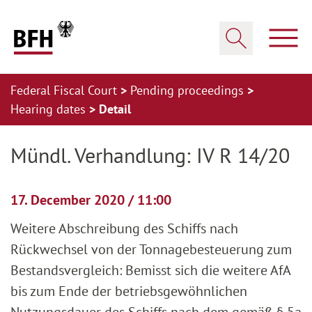
Zum Hauptinhalt springen
Zur Hauptnavigation springen
Zum Footer springen
Show
Show search
Federal Fiscal Court
Pending proceedings
Hearing dates
Detail
Zur Hauptnavigation springen
Zum Footer springen
Mündl. Verhandlung: IV R 14/20
17. December 2020 / 11:00
Weitere Abschreibung des Schiffs nach
Rückwechsel von der Tonnagebesteuerung zum
Bestandsvergleich: Bemisst sich die weitere AfA
bis zum Ende der betriebsgewöhnlichen