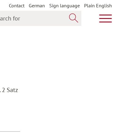
Contact
German
Sign language
Plain English
h for
Show main m
Search now
 2 Satz