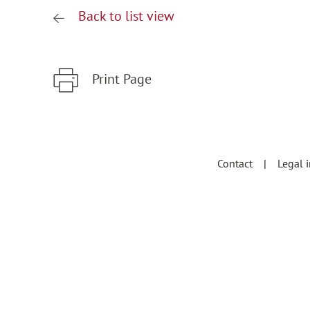
Back to list view
Print Page
Zum Hauptinhalt springen
Zur Hauptnavigation springen
Contact
Legal 