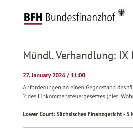
Zum Hauptinhalt springen
Zur Hauptnavigation springen
Zum Footer springen
Federal Fiscal Court
Pending proceedings
H
Zur Hauptnavigation springen
Zum Footer springen
Mündl. Verhandlung: IX
27. January 2026 / 11:00
Anforderungen an einen Gegenstand des tägl
2 des Einkommensteuergesetzes (hier: Woh
Lower Court: Sächsisches Finanzgericht - 5