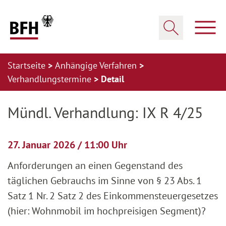
Zum Hauptinhalt springen
Zur Hauptnavigation springen
Zum Footer springen
Haup
Suche öffnen
Startseite
Anhängige Verfahren
Verhandlungstermine
Detail
Zur Hauptnavigation springen
Zum Footer springen
Mündl. Verhandlung: IX R 4/25
27. Januar 2026 / 11:00 Uhr
Anforderungen an einen Gegenstand des
täglichen Gebrauchs im Sinne von § 23 Abs. 1
Satz 1 Nr. 2 Satz 2 des Einkommensteuergesetzes
(hier: Wohnmobil im hochpreisigen Segment)?