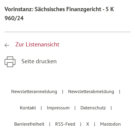
Vorinstanz: Sächsisches Finanzgericht - 5 K
960/24
Zur Listenansicht
Seite drucken
Zum Hauptinhalt springen
Zur Hauptnavigation springen
Newsletteranmeldung
Newsletterabmeldung
Kontakt
Impressum
Datenschutz
Barrierefreiheit
RSS-Feed
X
Mastodon