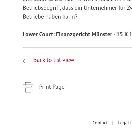
Betriebsbegriff, dass ein Unternehmer für 
Betriebe haben kann?
Lower Court: Finanzgericht Münster - 15 K
Back to list view
Print Page
Zum Hauptinhalt springen
Zur Hauptnavigation springen
Contact
Legal 