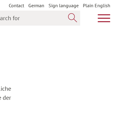
Contact
German
Sign language
Plain English
h for
Show main m
Search now
liche
e der