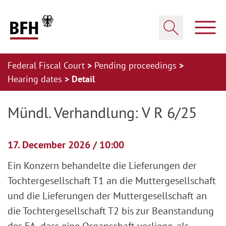
Zum Hauptinhalt springen
Zur Hauptnavigation springen
Zum Footer springen
Show
Show search
Federal Fiscal Court
Pending proceedings
Hearing dates
Detail
Zur Hauptnavigation springen
Zum Footer springen
Mündl. Verhandlung: V R 6/25
17. December 2026 / 10:00
Ein Konzern behandelte die Lieferungen der
Tochtergesellschaft T1 an die Muttergesellschaft
und die Lieferungen der Muttergesellschaft an
die Tochtergesellschaft T2 bis zur Beanstandung