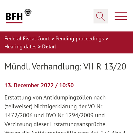
Zum Hauptinhalt springen
Zur Hauptnavigation springen
Zum Footer springen
Show
Show search
Federal Fiscal Court
Pending proceedings
Hearing dates
Detail
Zur Hauptnavigation springen
Zum Footer springen
Mündl. Verhandlung: VII R 13/20
13. December 2022 / 10:30
Erstattung von Antidumpingzöllen nach
(teilweiser) Nichtigerklärung der VO Nr.
1472/2006 und DVO Nr. 1294/2009 und
Verzinsung dieser Erstattungsansprüche.