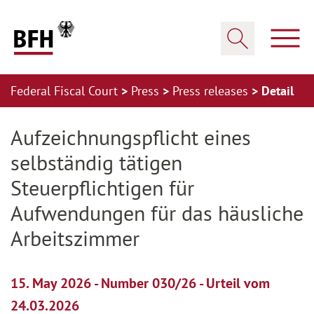
Zum Hauptinhalt springen
Zur Hauptnavigation springen
Zum Footer springen
Show
Show search
Federal Fiscal Court
Press
Press releases
Detail
Zur Hauptnavigation springen
Zum Footer springen
Aufzeichnungspflicht eines
selbständig tätigen
Steuerpflichtigen für
Aufwendungen für das häusliche
Arbeitszimmer
15. May 2026 - Number 030/26 - Urteil vom
24.03.2026