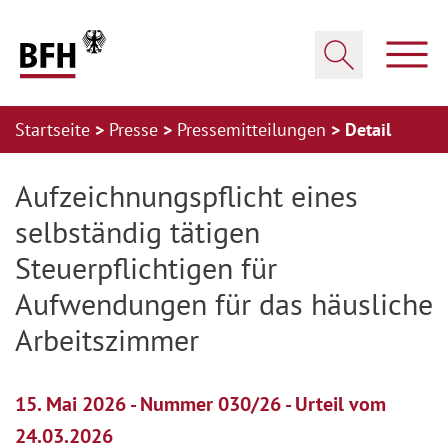
Zum Hauptinhalt springen
Zur Hauptnavigation springen
Zum Footer springen
Haup
Suche öffnen
Startseite
Presse
Pressemitteilungen
Detail
Zur Hauptnavigation springen
Zum Footer springen
Aufzeichnungspflicht eines
selbständig tätigen
Steuerpflichtigen für
Aufwendungen für das häusliche
Arbeitszimmer
15. Mai 2026 - Nummer 030/26 - Urteil vom
24.03.2026