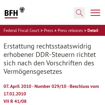
Zum Hauptinhalt springen
Zur Hauptnavigation springen
Zum Footer springen
Show
Show search
Federal Fiscal Court
Press
Press releases
Detail
Zur Hauptnavigation springen
Zum Footer springen
Erstattung rechtsstaatswidrig
erhobener DDR-Steuern richtet
sich nach den Vorschriften des
Vermögensgesetzes
07. April 2010 - Number 029/10 - Beschluss vom
17.02.2010
VII R 41/08