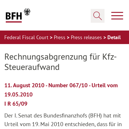
Zum Hauptinhalt springen
Zur Hauptnavigation springen
Zum Footer springen
Show
Show search
Federal Fiscal Court
Press
Press releases
Detail
Zur Hauptnavigation springen
Zum Footer springen
Rechnungsabgrenzung für Kfz-
Steueraufwand
11. August 2010 - Number 067/10 - Urteil vom
19.05.2010
I R 65/09
Der I. Senat des Bundesfinanzhofs (BFH) hat mit
Urteil vom 19. Mai 2010 entschieden, dass für in