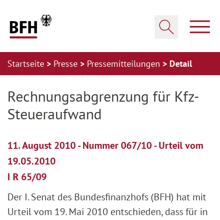
Zum Hauptinhalt springen
Zur Hauptnavigation springen
Zum Footer springen
Haup
Suche öffnen
Startseite
Presse
Pressemitteilungen
Detail
Zur Hauptnavigation springen
Zum Footer springen
Rechnungsabgrenzung für Kfz-
Steueraufwand
11. August 2010 - Nummer 067/10 - Urteil vom
19.05.2010
I R 65/09
Der I. Senat des Bundesfinanzhofs (BFH) hat mit
Urteil vom 19. Mai 2010 entschieden, dass für in