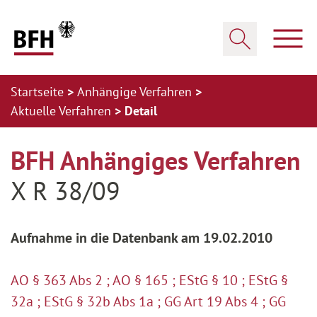
Zum Hauptinhalt springen
Zur Hauptnavigation springen
Zum Footer springen
Haup
Suche öffnen
Startseite
Anhängige Verfahren
Aktuelle Verfahren
Detail
Zur Hauptnavigation springen
Zum Footer springen
BFH Anhängiges Verfahren
X R 38/09
Aufnahme in die Datenbank am 19.02.2010
AO § 363 Abs 2 ; AO § 165 ; EStG § 10 ; EStG §
32a ; EStG § 32b Abs 1a ; GG Art 19 Abs 4 ; GG