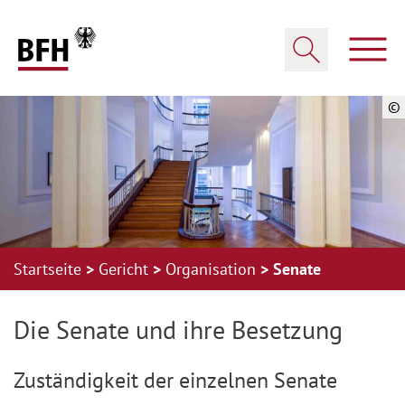
Zum Hauptinhalt springen
Zur Hauptnavigation springen
Zum Footer springen
Haup
Suche öffnen
©
Startseite
Gericht
Organisation
Senate
Zur Hauptnavigation springen
Zum Footer springen
Die Senate und ihre Besetzung
Zuständigkeit der einzelnen Senate