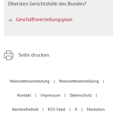
Obersten Gerichtshöfe des Bundes?
Geschäftsverteilungsplan
Seite drucken
Zum Hauptinhalt springen
Zur Hauptnavigation springen
Newsletteranmeldung
Newsletterabmeldung
Kontakt
Impressum
Datenschutz
Barrierefreiheit
RSS-Feed
X
Mastodon