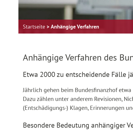
Startseite
Anhängige Verfahren
Zur Hauptnavigation springen
Zum Footer springen
Anhängige Verfahren des Bu
Etwa 2000 zu entscheidende Fälle jä
Jährlich gehen beim Bundesfinanzhof etwa 
Dazu zählen unter anderem Revisionen, Ni
(Entschädigungs-) Klagen, Erinnerungen u
Besondere Bedeutung anhängiger Ver