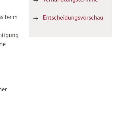
ns beim
Entscheidungsvorschau
chtigung
ine
ner